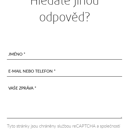
Hledáte jinou
odpověd?
JMÉNO *
E-MAIL NEBO TELEFON *
VAŠE ZPRÁVA *
Tyto stránky jsou chráněny službou reCAPTCHA a společností