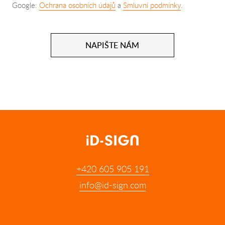
Google:
Ochrana osobních údajů
a
Smluvní podmínky
.
NAPIŠTE NÁM
+420 605 905 191
info@id-sign.com