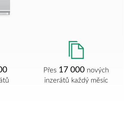
00
17 000
Přes
nových
átů
inzerátů každý měsíc