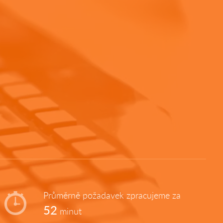
Průměrně požadavek zpracujeme za
52
minut