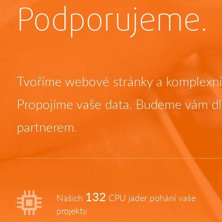
Podporujeme.
Tvoříme webové stránky a komplexní 
Propojíme vaše data. Budeme vám 
partnerem.
132
Našich
CPU jader pohání vaše
projekty