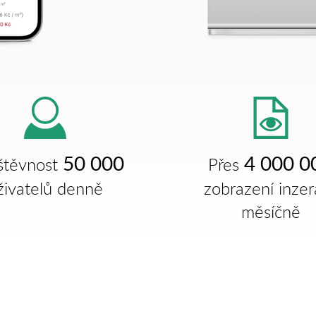
50 000
4 000 0
štěvnost
Přes
živatelů denně
zobrazení inzer
měsíčně