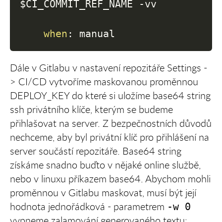
$CI_COMMIT_REF_NAME 
-
vv

when
:
Dále v Gitlabu v nastavení repozitáře Settings -
> CI/CD vytvoříme maskovanou proměnnou
DEPLOY_KEY do které si uložíme base64 string
ssh privátního klíče, kterým se budeme
přihlašovat na server. Z bezpečnostních důvodů
nechceme, aby byl privátní klíč pro přihlášení na
server součástí repozitáře. Base64 string
získáme snadno buďto v nějaké online službě,
nebo v linuxu příkazem base64. Abychom mohli
proměnnou v Gitlabu maskovat, musí být její
hodnota jednořádková - parametrem
-w 0
vypneme zalamování generovaného textu: