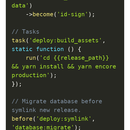
data'
)
->
become
(
'id-sign'
)
;
// Tasks
task
(
'deploy:build_assets'
,
static
function
(
)
{
run
(
'cd {{release_path}} 
&& yarn install && yarn encore 
production'
)
;
}
)
;
// Migrate database before 
symlink new release.
before
(
'deploy:symlink'
,
'database:migrate'
)
;