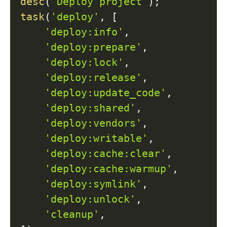
desc
(
'Deploy project'
)
;
task
(
'deploy'
,
[
'deploy:info'
,
'deploy:prepare'
,
'deploy:lock'
,
'deploy:release'
,
'deploy:update_code'
,
'deploy:shared'
,
'deploy:vendors'
,
'deploy:writable'
,
'deploy:cache:clear'
,
'deploy:cache:warmup'
,
'deploy:symlink'
,
'deploy:unlock'
,
'cleanup'
,