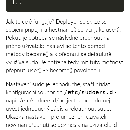
]
)
;
Jak to celé funguje? Deployer se skrze ssh
spojení připojí na hostname() server jako user().
Pokud je potřeba se následně přepnout na
jiného uživatele, nastaví se tento pomocí
metody become() a k přepnutí se defaultně
využívá sudo. Je potřeba tedy mít tuto možnost
přepnutí user() -> become() povolenou.
Nastavení sudo je jednoduché, stačí přidat
konfigurační soubor do
-
/etc/sudoers.d
např. /etc/sudoers.d/projectname a do něj
uvést jednoduchý zápis a reloadnout sudo.
Ukázka nastavení pro umožnění uživateli
newman přepnutí se bez hesla na uživatele id-