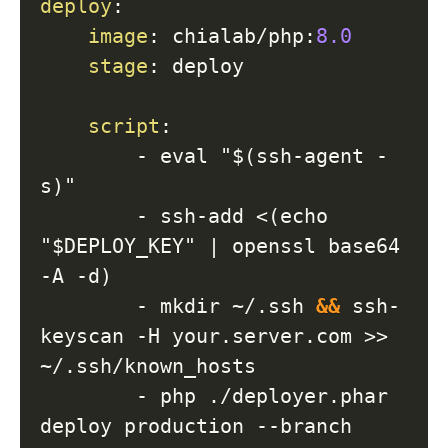
deploy
:
image
:
 chialab/php
:
8.0
stage
:
 deploy

script
:
-
 eval "$(ssh
-
agent 
-
s)"

-
 ssh
-
add <(echo 
"$DEPLOY_KEY" 
|
 openssl base64 
-
A 
-
d)

-
 mkdir ~/.ssh 
&&
 ssh
-
keyscan 
-
H your.server.com 
>
>
~/.ssh/known_hosts

-
 php ./deployer.phar 
deploy production 
-
-
branch 