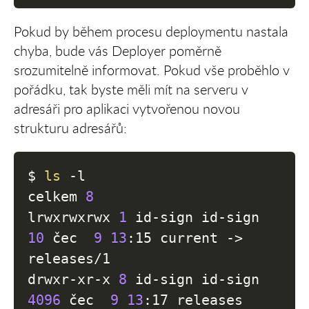
Pokud by během procesu deploymentu nastala
chyba, bude vás Deployer poměrně
srozumitelně informovat. Pokud vše proběhlo v
pořádku, tak byste měli mít na serveru v
adresáři pro aplikaci vytvořenou novou
strukturu adresářů:
$ 
ls
-l
celkem 
8
lrwxrwxrwx 
1
 id-sign id-sign   
10
 čec  
9
13
:15 current -
>
releases/1

drwxr-xr-x 
8
 id-sign id-sign 
4096
 čec  
9
13
:17 releases
