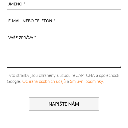
JMÉNO *
E-MAIL NEBO TELEFON *
VAŠE ZPRÁVA *
Tyto stránky jsou chráněny službou reCAPTCHA a společností
Google:
Ochrana osobních údajů
a
Smluvní podmínky
.
NAPIŠTE NÁM