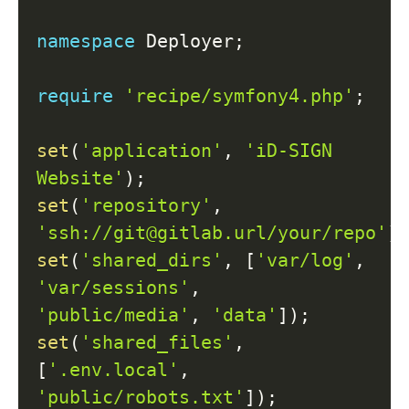
namespace
Deployer
;
require
'recipe/symfony4.php'
;
set
(
'application'
,
'iD-SIGN 
Website'
)
;
set
(
'repository'
,
'ssh://git@gitlab.url/your/repo'
)
set
(
'shared_dirs'
,
[
'var/log'
,
'var/sessions'
,
'public/media'
,
'data'
]
)
;
set
(
'shared_files'
,
[
'.env.local'
,
'public/robots.txt'
]
)
;