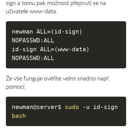
sign a tomu pak možnost přepnutí se na
uživatele www-data.
newman ALL=(id-sign) 
NOPASSWD:ALL

id-sign ALL=(www-data) 
NOPASSWD:ALL
Že vše funguje ověříte velmi snadno např.
pomocí:
newman@server$ 
sudo
-u
 id-sign 
bash