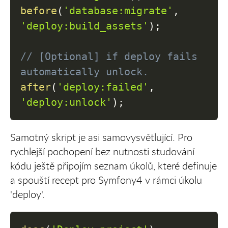
before
(
'database:migrate'
,
'deploy:build_assets'
)
;
// [Optional] if deploy fails 
automatically unlock.
after
(
'deploy:failed'
,
'deploy:unlock'
)
;
Samotný skript je asi samovysvětlující. Pro
rychlejší pochopení bez nutnosti studování
kódu ještě připojím seznam úkolů, které definuje
a spouští recept pro Symfony4 v rámci úkolu
'deploy'.