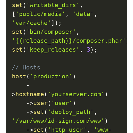
set
(
'writable_dirs'
,
[
'public/media'
,
'data'
,
'var/cache'
]
)
;
set
(
'bin/composer'
,
'{{release_path}}/composer.phar'
)
set
(
'keep_releases'
,
3
)
;
// Hosts
host
(
'production'
)
-
>
hostname
(
'yourserver.com'
)
->
user
(
'user'
)
->
set
(
'deploy_path'
,
'/var/www/id-sign.com/www'
)
->
set
(
'http_user'
,
'www-