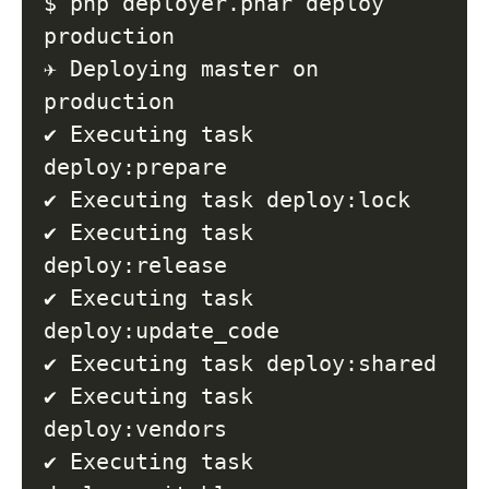
$ php deployer.phar deploy 
production

✈︎ Deploying master on 
production

✔ Executing task 
deploy:prepare

✔ Executing task deploy:lock

✔ Executing task 
deploy:release

✔ Executing task 
deploy:update_code

✔ Executing task deploy:shared

✔ Executing task 
deploy:vendors

✔ Executing task 