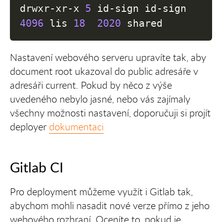
drwxr-xr-x 
5
 id-sign id-sign 
4096
 lis 
18
2020
 shared
Nastavení webového serveru upravíte tak, aby
document root ukazoval do public adresáře v
adresáři current. Pokud by něco z výše
uvedeného nebylo jasné, nebo vás zajímaly
všechny možnosti nastavení, doporučuji si projít
deployer
dokumentaci
Gitlab CI
Pro deployment můžeme využít i Gitlab tak,
abychom mohli nasadit nové verze přímo z jeho
webového rozhraní. Oceníte to, pokud je