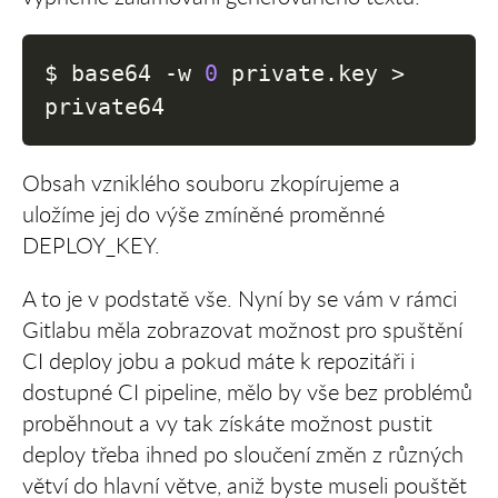
$ base64 
-w
0
 private.key 
>
private64
Obsah vzniklého souboru zkopírujeme a
uložíme jej do výše zmíněné proměnné
DEPLOY_KEY.
A to je v podstatě vše. Nyní by se vám v rámci
Gitlabu měla zobrazovat možnost pro spuštění
CI deploy jobu a pokud máte k repozitáři i
dostupné CI pipeline, mělo by vše bez problémů
proběhnout a vy tak získáte možnost pustit
deploy třeba ihned po sloučení změn z různých
větví do hlavní větve, aniž byste museli pouštět