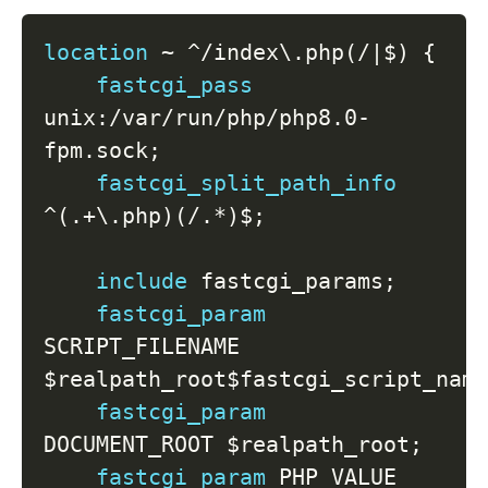
location
 ~ ^/index\.php(/|$)
{
fastcgi_pass
unix:/var/run/php/php8.0-
fpm.sock
;
fastcgi_split_path_info
^(.+\.php)(/.*)$
;
include
 fastcgi_params
;
fastcgi_param
SCRIPT_FILENAME 
$realpath_root
$fastcgi_script_nam
fastcgi_param
DOCUMENT_ROOT 
$realpath_root
;
fastcgi_param
 PHP_VALUE 