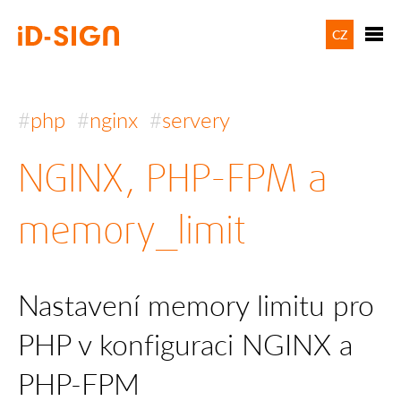
CZ
php
nginx
servery
NGINX, PHP-FPM a
memory_limit
Nastavení memory limitu pro
PHP v konfiguraci NGINX a
PHP-FPM