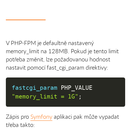
V PHP-FPM je defaultně nastavený
memory_limit na 128MB. Pokud je tento limit
potřeba změnit, lze požadovanou hodnost
nastavit pomocí fast_cgi_param direktivy:
fastcgi_param
 PHP_VALUE 
"memory_limit = 1G"
;
Zápis pro
Symfony
aplikaci pak může vypadat
třeba takto: