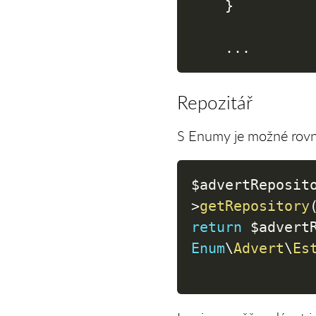
}
...
Repozitář
S Enumy je možné rovně
$advertReposit
>
getRepository
return
$advert
Enum
\
Advert
\
Es