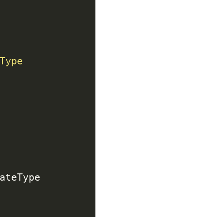
Type
ateType
