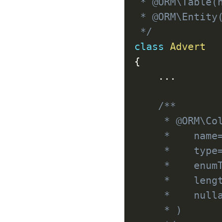
 * @ORM\Table(name="advert")

 * @ORM\Entity(repositoryClass="App\Repository\AdvertRepository")

 */
class
Advert
{
...
/**

     * @ORM\Column(

     *    name="estate_type", 

     *    type="string", 

     *    enumType=Enum\Advert\EstateType::class, 

     *    length=20, 

     *    nullable=false

     * )
