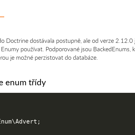
o Doctrine dostávala postupně, ale od verze 2.12.0 
ch Enumy používat. Podporované jsou BackedEnums, k
rou je možné perzistovat do databáze.
ce enum třídy
Enum
\
Advert
;