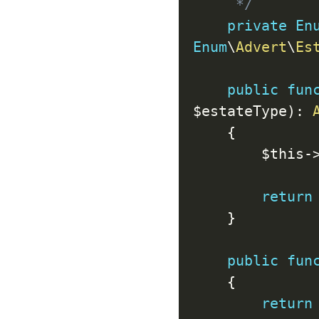
     */
private
En
Enum
\
Advert
\
Es
public
fun
$estateType
)
:
{
$this
-
return
}
public
fun
{
return