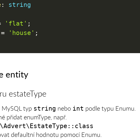
e
:
string
=
'flat'
;
=
'house'
;
e entity
ru estateType
ýt MySQL typ
nebo
podle typu Enumu.
string
int
né přidat enumType, např.
\Advert\EstateType::class
ovat defaultní hodnotu pomocí Enumu.