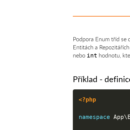
Podpora Enum tříd se d
Entitách a Repozitáří
nebo
hodnotu, kte
int
Příklad - defini
<?php
namespace
App
\