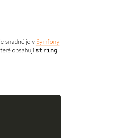
je snadné je v
Symfony
teré obsahují
string