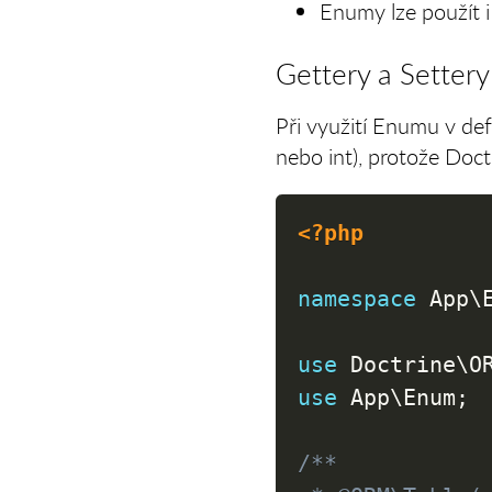
Enumy lze použít i
Gettery a Settery
Při využití Enumu v def
nebo int), protože Doc
<?php
namespace
App
\
use
Doctrine
\
O
use
App
\
Enum
;
/**
