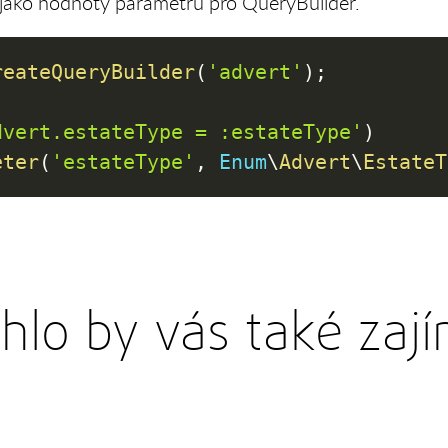
i jako hodnoty parametrů pro QueryBuilder.
reateQueryBuilder
(
'advert'
)
;
dvert.estateType = :estateType'
)
eter
(
'estateType'
,
Enum
\
Advert
\
EstateT
lo by vás také zaj