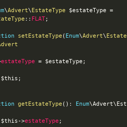
um
\
Advert
\
EstateType
$estateType
=
tateType
::
FLAT
;
ction
setEstateType
(
Enum
\
Advert
\
Estate
Advert
>
estateType
=
$estateType
;
$this
;
ction
getEstateType
(
)
:
Enum
\Advert\Est
$this
->
estateType
;