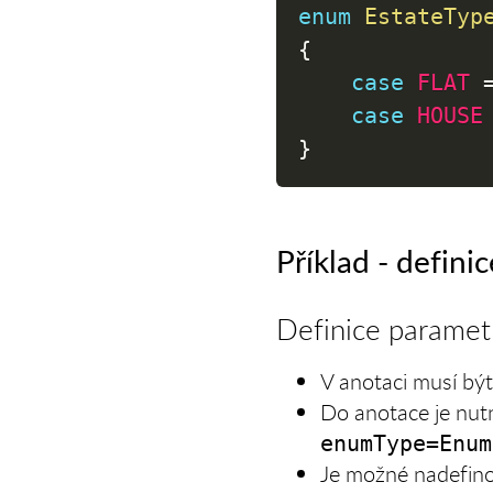
enum
EstateTyp
{
case
FLAT
case
HOUSE
}
Příklad - definic
Definice paramet
V anotaci musí b
Do anotace je nut
enumType=Enum
Je možné nadefin