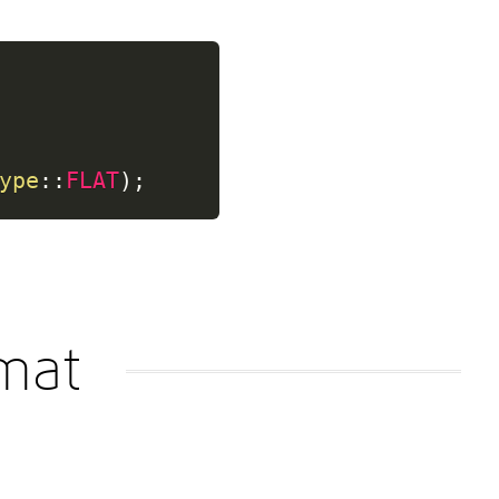
ype
::
FLAT
)
;
ímat