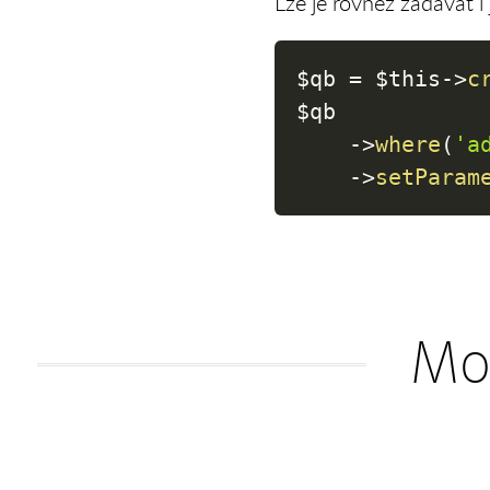
Lze je rovněž zadávat 
$qb
=
$this
->
c
$qb
->
where
(
'a
->
setParam
Moh