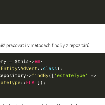
ž pracovat i v metodách findBy z repozitářů.
ory
=
$this
->
em
-
(
Entity
\
Advert
::
class
)
;
Repository
->
findBy
(
[
'estateType'
=>
tateType
::
FLAT
]
)
;