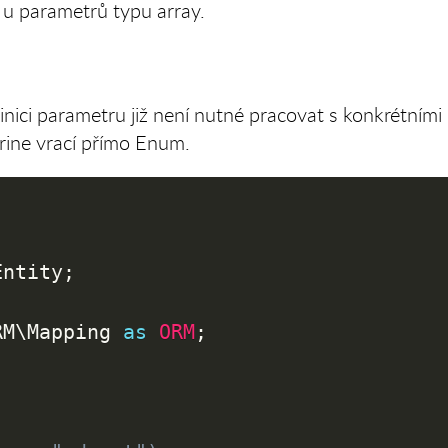
 u parametrů typu array.
inici parametru již není nutné pracovat s konkrétními
trine vrací přímo Enum.
Entity
;
RM
\
Mapping
as
ORM
;