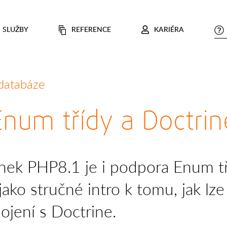
SLUŽBY
REFERENCE
KARIÉRA
databáze
Enum třídy a Doctrin
nek PHP8.1 je i podpora Enum tř
 jako stručné intro k tomu, jak lz
ojení s Doctrine.