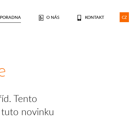
PORADNA
O NÁS
KONTAKT
CZ
e
íd. Tento
e tuto novinku