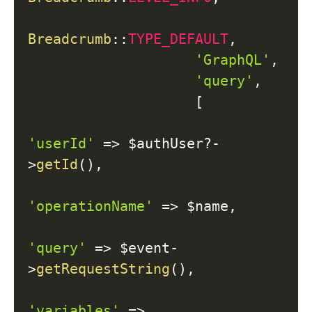
Breadcrumb
::
TYPE_DEFAULT
,
'GraphQL'
,
'query'
,
[
'userId'
=>
$authUser
?-
>
getId
(
)
,
'operationName'
=>
$name
,
'query'
=>
$event
-
>
getRequestString
(
)
,
'variables'
=>