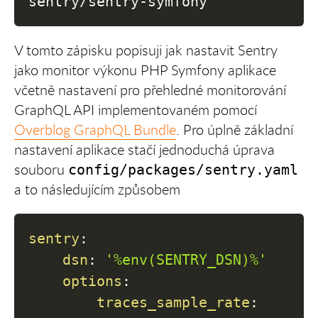
sentry/sentry-symfony
V tomto zápisku popisuji jak nastavit Sentry
jako monitor výkonu PHP Symfony aplikace
včetně nastavení pro přehledné monitorování
GraphQL API implementovaném pomocí
Overblog GraphQL Bundle
. Pro úplně základní
nastavení aplikace stačí jednoduchá úprava
souboru
config/packages/sentry.yaml
a to následujícím způsobem
sentry
:
dsn
:
'%env(SENTRY_DSN)%'
options
:
traces_sample_rate
: