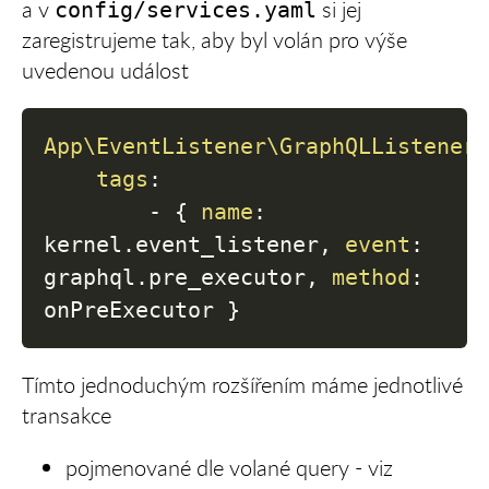
a v
si jej
config/services.yaml
zaregistrujeme tak, aby byl volán pro výše
uvedenou událost
App\EventListener\GraphQLListener
tags
:
-
{
name
:
kernel.event_listener
,
event
:
graphql.pre_executor
,
method
:
onPreExecutor 
}
Tímto jednoduchým rozšířením máme jednotlivé
transakce
pojmenované dle volané query - viz