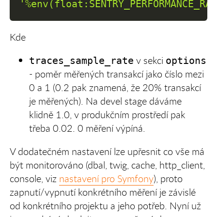
'%env(float:SENTRY_PERFORMANCE_RA
Kde
v sekci
traces_sample_rate
options
- poměr měřených transakcí jako číslo mezi
0 a 1 (0.2 pak znamená, že 20% transakcí
je měřených). Na devel stage dáváme
klidně 1.0, v produkčním prostředí pak
třeba 0.02. 0 měření výpíná.
V dodatečném nastavení lze upřesnit co vše má
být monitorováno (dbal, twig, cache, http_client,
console, viz
nastavení pro Symfony
), proto
zapnutí/vypnutí konkrétního měření je závislé
od konkrétního projektu a jeho potřeb. Nyní už