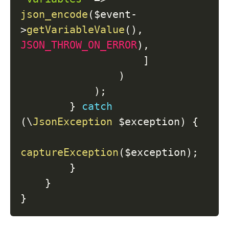
json_encode
(
$event
-
>
getVariableValue
(
)
,
JSON_THROW_ON_ERROR
)
,
]
)
)
;
}
catch
(
\
JsonException
$exception
)
{
captureException
(
$exception
)
;
}
}
}