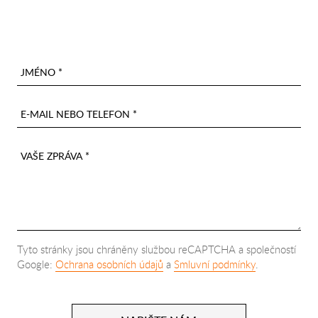
JMÉNO *
E-MAIL NEBO TELEFON *
VAŠE ZPRÁVA *
Tyto stránky jsou chráněny službou reCAPTCHA a společností
Google:
Ochrana osobních údajů
a
Smluvní podmínky
.