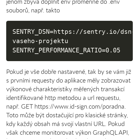
jenom zbývá doplnit env proměnné do .env
souborů, např. takto
SENTRY_DSN=https
:
//sentry.io/dsn
-
vaseho
-
projektu

SENTRY_PERFORMANCE_RATIO=0.05
Pokud je vše dobře nastavené, tak by se vám již
s prvními requesty do aplikace měly zobrazovat
výkonové charakteristiky měřených transakcí
identifikované http metodou a url requestu,
např. GET https://www.id-sign.com/poradna.
Toto může být dostačující pro klasické stránky,
kdy každý obsah má svojí vlastní URL. Pokud
však chceme monitorovat výkon GraphQL API,