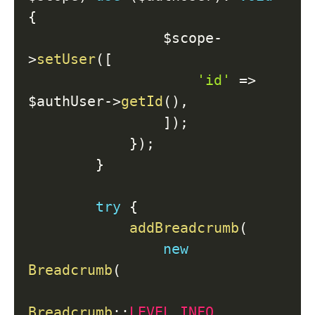
{
$scope
-
>
setUser
(
[
'id'
=>
$authUser
->
getId
(
)
,
]
)
;
}
)
;
}
try
{
addBreadcrumb
(
new
Breadcrumb
(
Breadcrumb
::
LEVEL_INFO
,