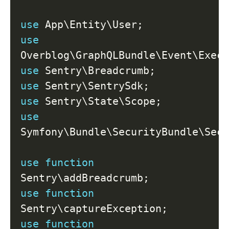
use
App
\
Entity
\
User
;
use
Overblog
\
GraphQLBundle
\
Event
\
Exec
use
Sentry
\
Breadcrumb
;
use
Sentry
\
SentrySdk
;
use
Sentry
\
State
\
Scope
;
use
Symfony
\
Bundle
\
SecurityBundle
\
Sec
use
function
Sentry
\
addBreadcrumb
;
use
function
Sentry
\
captureException
;
use
function