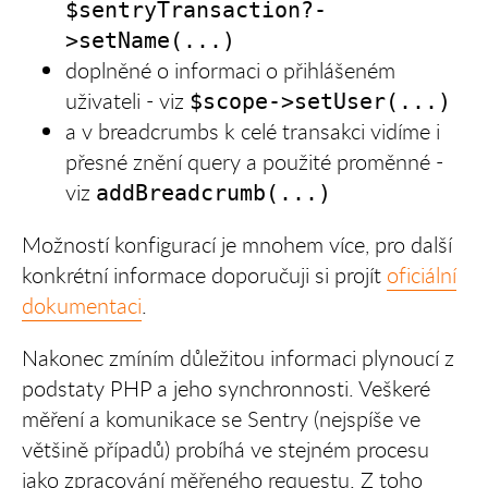
$sentryTransaction?-
>setName(...)
doplněné o informaci o přihlášeném
uživateli - viz
$scope->setUser(...)
a v breadcrumbs k celé transakci vidíme i
přesné znění query a použité proměnné -
viz
addBreadcrumb(...)
Možností konfigurací je mnohem více, pro další
konkrétní informace doporučuji si projít
oficiální
dokumentaci
.
Nakonec zmíním důležitou informaci plynoucí z
podstaty PHP a jeho synchronnosti. Veškeré
měření a komunikace se Sentry (nejspíše ve
většině případů) probíhá ve stejném procesu
jako zpracování měřeného requestu. Z toho