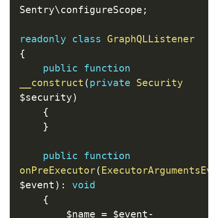
Sentry
\
configureScope
;
readonly
class
GraphQLListener
{
public
function
__construct
(
private
Security
$security
)
{
}
public
function
onPreExecutor
(
ExecutorArgumentsEv
$event
)
:
void
{
$name
=
$event
-