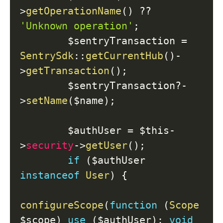
>
getOperationName
(
)
??
'Unknown operation'
;
$sentryTransaction
=
SentrySdk
::
getCurrentHub
(
)
-
>
getTransaction
(
)
;
$sentryTransaction
?-
>
setName
(
$name
)
;
$authUser
=
$this
-
>
security
->
getUser
(
)
;
if
(
$authUser
instanceof
User
)
{
configureScope
(
function
(
Scope
$scope
)
use
(
$authUser
)
:
void