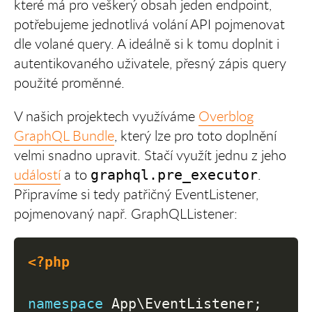
které má pro veškerý obsah jeden endpoint,
potřebujeme jednotlivá volání API pojmenovat
dle volané query. A ideálně si k tomu doplnit i
autentikovaného uživatele, přesný zápis query
použité proměnné.
V našich projektech využíváme
Overblog
GraphQL Bundle
, který lze pro toto doplnění
velmi snadno upravit. Stačí využít jednu z jeho
událostí
a to
.
graphql.pre_executor
Připravíme si tedy patřičný EventListener,
pojmenovaný např. GraphQLListener:
<?php
namespace
App
\
EventListener
;