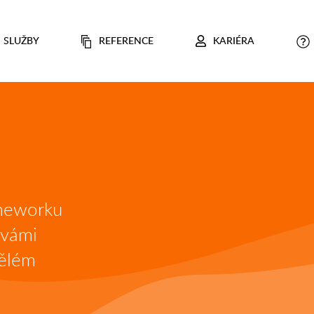
SLUŽBY
REFERENCE
KARIÉRA
ameworku
 vámi
vělém