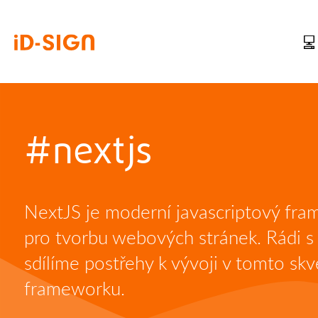
#nextjs
NextJS je moderní javascriptový fr
pro tvorbu webových stránek. Rádi s
sdílíme postřehy k vývoji v tomto sk
frameworku.