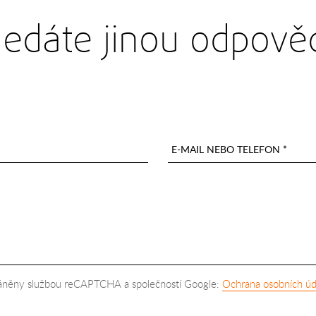
ledáte jinou odpově
E-MAIL NEBO TELEFON *
hráněny službou reCAPTCHA a společností Google:
Ochrana osobních úd