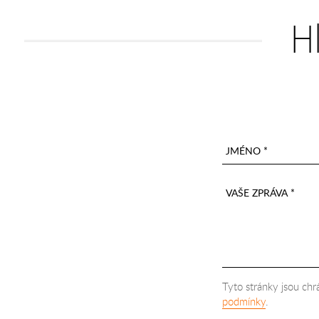
H
JMÉNO *
VAŠE ZPRÁVA *
Tyto stránky jsou c
podmínky
.