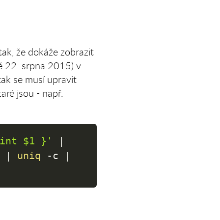
tak, že dokáže zobrazit
dě 22. srpna 2015) v
tak se musí upravit
aré jsou - např.
int $1 }'
|
|
uniq
-c
|