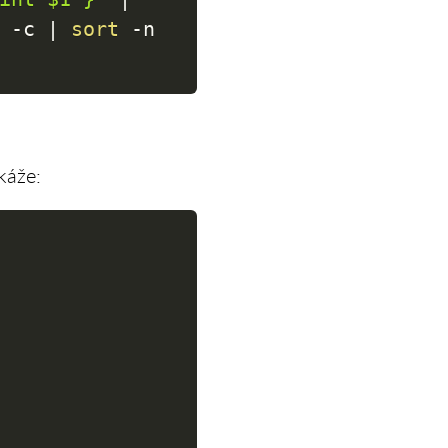
-c
|
sort
-n
káže: