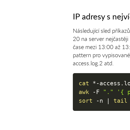
IP adresy s nejv
Následující sled příkaz
20 na server nejčastěji
čase mezi 13:00 až 13:5
pattern pro vypisované 
access.log.2 atd.
cat
 *-access.l
awk
-F
"."
'{ 
sort
-n
|
tail