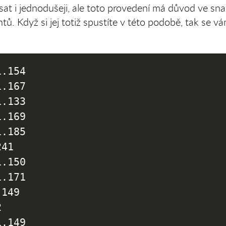
psat i jednodušeji, ale toto provedení má důvod ve s
ntů. Když si jej totiž spustíte v této podobě, tak se 
.154

.167

.133

.169

.185

41

.150

.171

149



.149
