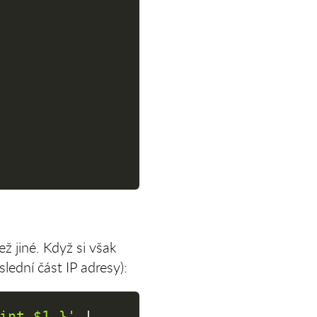
ž jiné. Když si však
lední část IP adresy):
int $1 }'
|