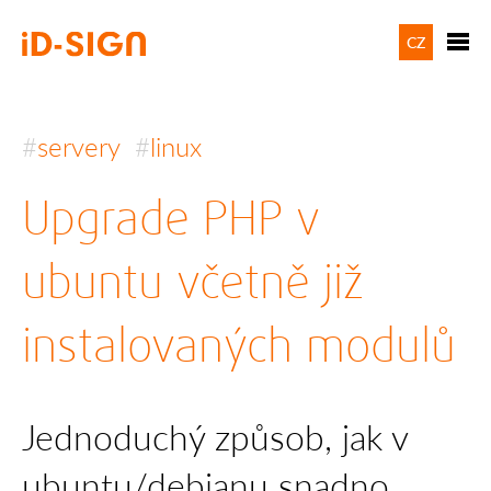
CZ
servery
linux
Upgrade PHP v
ubuntu včetně již
instalovaných modulů
Jednoduchý způsob, jak v
ubuntu/debianu snadno