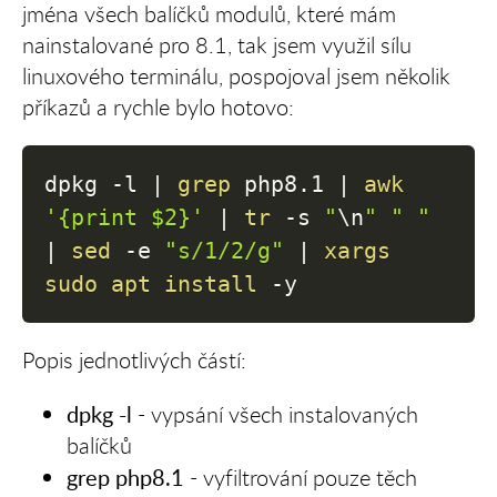
jména všech balíčků modulů, které mám
nainstalované pro 8.1, tak jsem využil sílu
linuxového terminálu, pospojoval jsem několik
příkazů a rychle bylo hotovo:
dpkg 
-l
|
grep
 php8.1 
|
awk
'{print $2}'
|
tr
-s
"
\n
"
" "
|
sed
-e
"s/1/2/g"
|
xargs
sudo
apt
install
-y
Popis jednotlivých částí:
dpkg -l
- vypsání všech instalovaných
balíčků
grep php8.1
- vyfiltrování pouze těch