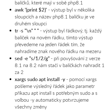
balíčků, které mají v sobě php8.1
awk '{print $2}'
- výstup byl v několika
sloupcích a název php8.1 balíčku je ve
druhém sloupci
tr -s "\n" " "
- výstup byl řádkový, tj. každý
balíček na novém řádku, tímto výstup
převedeme na jeden řádek tím, že
nahradíme znak nového řádku na mezeru
sed -e "s/1/2/g"
- při povyšování z verze
8.1 na 8.2 nám stačí v balíčkách nahradit 1
za 2
xargs sudo apt install -y
- pomocí xargs
pošleme výsledný řádek jako parametr
příkazu apt install s potřebným sudo a s
volbou -y automaticky potvrzujeme
všechny změny