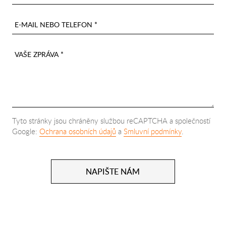
E-MAIL NEBO TELEFON *
VAŠE ZPRÁVA *
Tyto stránky jsou chráněny službou reCAPTCHA a společností
Google:
Ochrana osobních údajů
a
Smluvní podmínky
.
NAPIŠTE NÁM