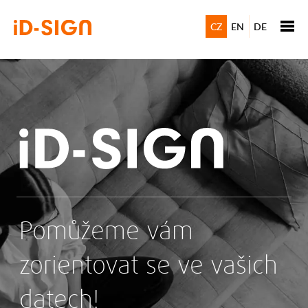
CZ
EN
DE
Pomůžeme vám
zorientovat se ve vašich
datech!