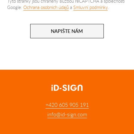
Tyto stránky jsou chráněny službou reCAPTCHA a společností
Google:
Ochrana osobních údajů
a
Smluvní podmínky
.
NAPIŠTE NÁM
+420 605 905 191
info@id-sign.com